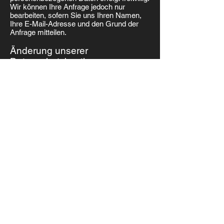
Wir können Ihre Anfrage jedoch nur
bearbeiten, sofern Sie uns Ihren Namen,
Ihre E-Mail-Adresse und den Grund der
Anfrage mitteilen.
Änderung unserer
Datenschutzbestimmungen
Wir behalten uns vor, diese
Datenschutzerklärung anzupassen, damit
sie stets den aktuellen rechtlichen
Anforderungen entspricht oder um
Änderungen unserer Leistungen in der
Datenschutzerklärung umzusetzen, z.B.
bei der Einführung neuer Services. Für
Ihren erneuten Besuch gilt dann die neue
Datenschutzerklärung.
Fragen an den
Datenschutzbeauftragten
Wenn Sie Fragen zum Datenschutz haben,
schreiben Sie uns bitte eine E-Mail oder
wenden Sie sich direkt an die für den
Datenschutz verantwortliche Person in
unserer Organisation:
Nicolas Machauer
nicolas.machauer@artofdrinks.de