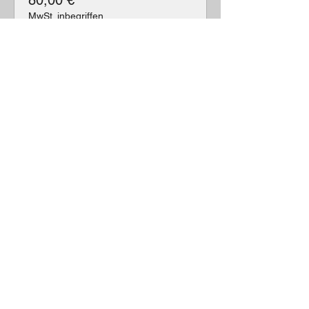
80,00 €
MwSt. inbegriffen
Ausverkauft
Tickettyp
Lounge
Mehr Infos
Preis
120,00 €
MwSt. inbegriffen