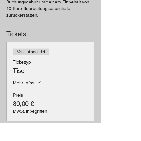
Buchungsgebühr mit einem Einbehalt von 
10 Euro Bearbeitungspauschale 
zurückerstatten.
Tickets
Verkauf beendet
Tickettyp
Tisch
Mehr Infos
Preis
80,00 €
MwSt. inbegriffen
Verkauf beendet